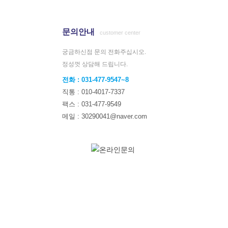
문의안내
customer center
궁금하신점 문의 전화주십시오.
정성껏 상담해 드립니다.
전화 : 031-477-9547~8
직통 : 010-4017-7337
팩스 : 031-477-9549
메일 : 30290041@naver.com