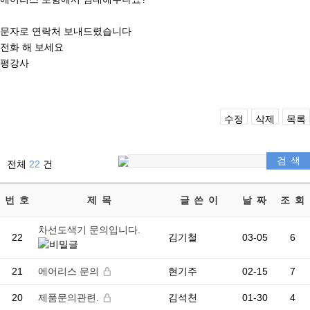
문자로 연락처 보내드렸습니다
전화 해 보세요
평강사
수정
삭제
목록
전체
22
건
번 호
제 목
글 쓴 이
날 짜
조 회
차선도색기 문의입니다.
22
김기철
03-05
6
21
에어리스 문의
현기주
02-15
7
20
제품문의관련.
김석천
01-30
4