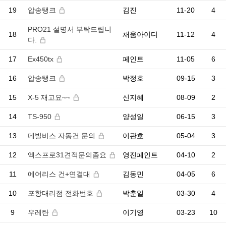
19
압송탱크
김진
11-20
4
PRO21 설명서 부탁드립니
18
채움아이디
11-12
4
다.
17
Ex450tx
페인트
11-05
6
16
압송탱크
박정호
09-15
3
15
X-5 재고요~~
신지혜
08-09
2
14
TS-950
양성일
06-15
3
13
데빌비스 자동건 문의
이관호
05-04
3
12
엑스프로31견적문의좀요
영진페인트
04-10
2
11
에어리스 건+연결대
김동민
04-05
6
10
포항대리점 전화번호
박춘일
03-30
4
9
우레탄
이기영
03-23
10