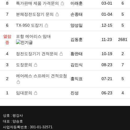
8
특가판매 제품 가격문의
이래훈
03-01
6
7
분체정전도장기 문의
손종태
01-04
5
6
TX-950 도장기
양성일
12-15
5
열람
포항 에어리스 임대
김동훈
11-23
2681
중
4
정전도장기기 견적문의
황완태
10-19
2
3
도장문의
김민식
08-23
7
에어레스 스프레이 견적요청
2
홍익표
07-21
5
1
임대문의
진성
06-23
4
상호 : 평강사
대표 : 양승호
사업자등록번호 : 301-01-32571