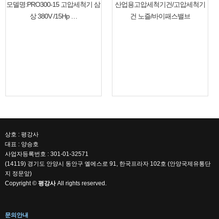
모델명:PRO300-15 고압세척기 삼
산업용고압세척기건/고압세척기
상 380V /15Hp …
건 노즐/바이패스밸브
상호 : 평강사
대표 : 양승호
사업자등록번호 : 301-01-32571
(14119) 경기도 안양시 동안구 엘에스로 91, 한국프라자 102호 (안양국제유통단
지 정문앞)
Copyright ©
평강사
All rights reserved.
문의안내