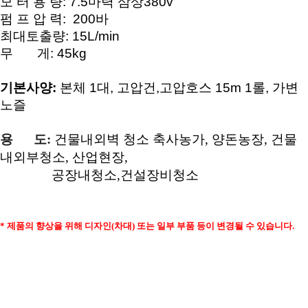
모 터 용 량: 7.5마력 삼상380v
펌 프 압 력: 200바
최대토출량: 15L/min
무 게: 45kg
기본사양:
본체 1대, 고압건,고압호스 15m 1롤, 가변
노즐
용 도:
건물내외벽 청소
축사농가, 양돈농장, 건물
내외부청소, 산업현장,
공장내청소,건설장비청소
* 제품의 향상을 위해 디자인(차대) 또는 일부 부품 등이 변경될 수 있습니다.